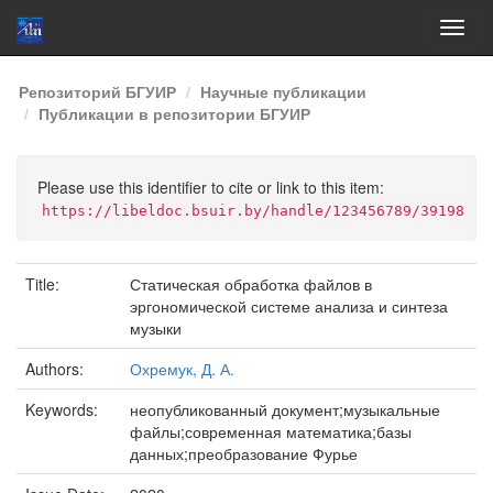
Skip
Репозиторий БГУИР
Научные публикации
navigation
Публикации в репозитории БГУИР
Please use this identifier to cite or link to this item:
https://libeldoc.bsuir.by/handle/123456789/39198
Title:
Статическая обработка файлов в
эргономической системе анализа и синтеза
музыки
Authors:
Охремук, Д. А.
Keywords:
неопубликованный документ;музыкальные
файлы;современная математика;базы
данных;преобразование Фурье