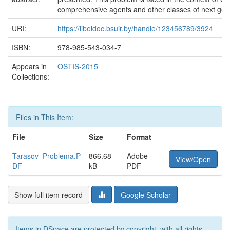
comprehensive agents and other classes of next gener
URI:
https://libeldoc.bsuir.by/handle/123456789/3924
ISBN:
978-985-543-034-7
Appears in
OSTIS-2015
Collections:
Files in This Item:
File
Size
Format
Tarasov_Problema.P
866.68
Adobe
View/Open
DF
kB
PDF
Show full item record
Google Scholar
Items in DSpace are protected by copyright, with all rights