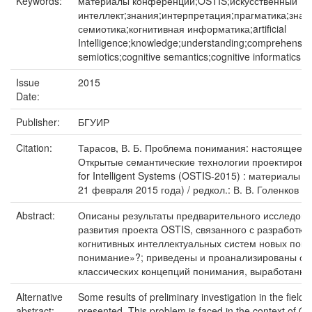
Keywords:
материалы конференций;OSTIS;искусственный
интеллект;знания;интерпретация;прагматика;знач
семиотика;когнитивная информатика;artificial
Intelligence;knowledge;understanding;comprehension
semiotics;cognitive semantics;cognitive informatics
Issue
2015
Date:
Publisher:
БГУИР
Citation:
Тарасов, В. Б. Проблема понимания: настоящее и б
Открытые семантические технологии проектирован
for Intelligent Systems (OSTIS-2015) : материал
21 февраля 2015 года) / редкол.: В. В. Голенков (от
Abstract:
Описаны результаты предварительного исследов
развития проекта OSTIS, связанного с разработко
когнитивных интеллектуальных систем новых покол
понимание»?; приведены и проанализированы ос
классических концепций понимания, выработанных 
Alternative
Some results of preliminary investigation in the fiel
abstract:
presented. This problem is faced in the context of OST