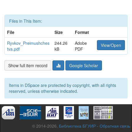
Files in This Item:
File
Size
Format
Ryvkov_Preimushches
244.26
Adobe
View/Open
tva.pdf
kB
PDF
Show full item record
Google Scholar
Items in DSpace are protected by copyright, with all rights
reserved, unless otherwise indicated.
© 2014-2026,
Библиотека БГУИР
-
Обратная связь