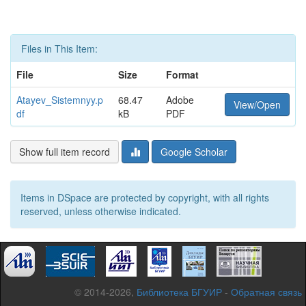
Files in This Item:
File
Size
Format
Atayev_Sistemnyy.p
68.47
Adobe
View/Open
df
kB
PDF
Show full item record
Google Scholar
Items in DSpace are protected by copyright, with all rights
reserved, unless otherwise indicated.
© 2014-2026,
Библиотека БГУИР
-
Обратная связь