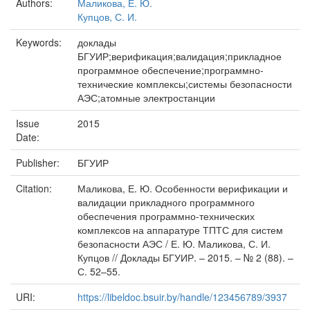
Authors:
Маликова, Е. Ю.
Купцов, С. И.
Keywords:
доклады
БГУИР;верификация;валидация;прикладное
программное обеспечение;программно-
технические комплексы;системы безопасности
АЭС;атомные электростанции
Issue
2015
Date:
Publisher:
БГУИР
Citation:
Маликова, Е. Ю. Особенности верификации и
валидации прикладного программного
обеспечения программно-технических
комплексов на аппаратуре ТПТС для систем
безопасности АЭС / Е. Ю. Маликова, С. И.
Купцов // Доклады БГУИР. – 2015. – № 2 (88). –
С. 52–55.
URI:
https://libeldoc.bsuir.by/handle/123456789/3937