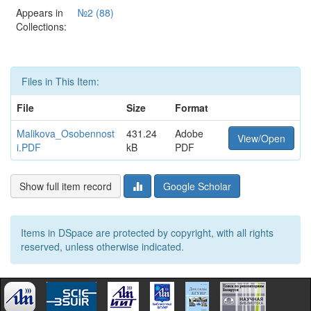
Appears in
№2 (88)
Collections:
Files in This Item:
File
Size
Format
Malikova_Osobennost
431.24
Adobe
View/Open
i.PDF
kB
PDF
Show full item record
Google Scholar
Items in DSpace are protected by copyright, with all rights
reserved, unless otherwise indicated.