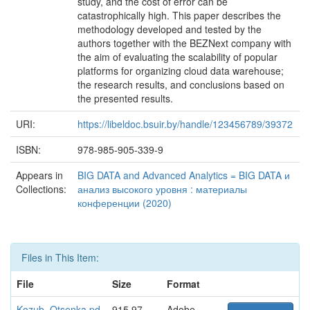
study, and the cost of error can be
catastrophically high. This paper describes the
methodology developed and tested by the
authors together with the BEZNext company with
the aim of evaluating the scalability of popular
platforms for organizing cloud data warehouse;
the research results, and conclusions based on
the presented results.
URI:
https://libeldoc.bsuir.by/handle/123456789/39372
ISBN:
978-985-905-339-9
Appears in
BIG DATA and Advanced Analytics = BIG DATA и
Collections:
анализ высокого уровня : материалы
конференции (2020)
Files in This Item:
File
Size
Format
Kozub_Otsenka.pd
915.97
Adobe