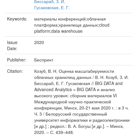
Бессараб, З. И.
Гусаковская, Е. Г.
Keywords:
материалы конференций;облачная
платформа;хранилище данных;cloud
platform;data warehouse
Issue
2020
Date:
Publisher:
Беспринт
Citation:
Козуб, В. Н. Оценка масштабируемости
облачных хранилищ данных / В. Н. Козуб, З. И.
Бессараб, Е. Г. Гусаковская // BIG DATA and
Advanced Analytics = BIG DATA и анализ
высокого уровня: сборник материалов VI
Международной научно-практической
конференции, Минск, 20-21 мая 2020 г. : в 3 ч.
Ч. 3 / Белорусский государственный
университет информатики и радиоэлектроники
[и др.] ; редкол.: В. А. Богуш [и др.]. – Минск,
2020. – С. 439–448.