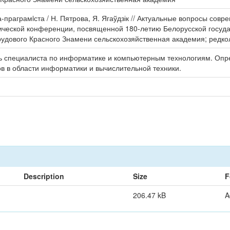
-праграмiста / Н. Пятрова, Я. Ягаўдзік // Актуальные вопросы со
ической конференции, посвященной 180-летию Белорусской госуда
рудового Красного Знамени сельскохозяйственная академия; редкол.: 
чь специалиста по информатике и компьютерным технологиям. Оп
 в области информатики и вычислительной техники.
Description
Size
F
206.47 kB
A