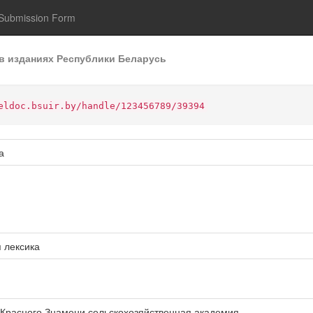
Submission Form
в изданиях Республики Беларусь
eldoc.bsuir.by/handle/123456789/39394
а
 лексика
о Красного Знамени сельскохозяйственная академия