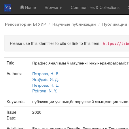
Home
Browse
Communities & Collections
Skip
Репозиторий БГУИР
Научные публикации
Публикации 
navigation
Please use this identifier to cite or link to this item:
https://lib
Title:
Прафесiяналiзмы ў маўленнi iнжынера-праграмiст
Authors:
Пятрова, Н. Я.
Ягаўдзік, Я. Д.
Петрова, Н. Е.
Petrova, N. Y.
Keywords:
публикации ученых;белорусский язык;специальная
Issue
2020
Date:
Publisher:
Бел. гос. орденов Октябр. Революции и Трудовог