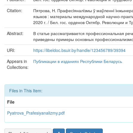
Citation:
Пятрова, Н. Прафесiяналiзмы ў маўленнi iнжынера
языков : материалы международной научно-практ
2020 г. / Бел. гос. орденов Октябр. Революции и Т
Abstract:
В статье рассматривается профессиональная ре
приведены примеры основных профессионализмов
URI:
https://libeldoc.bsuir.by/handle/123456789/39394
Appears in
Публикации в изданиях Республики Беларусь
Collections:
Files in This Item:
File
Pyatrova_Prafesiyanalizmy.pdf