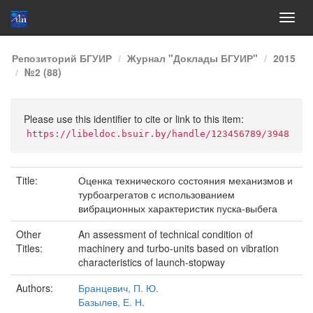
Skip
Репозиторий БГУИР
Журнал "Доклады БГУИР"
2015
navigation
№2 (88)
Please use this identifier to cite or link to this item:
https://libeldoc.bsuir.by/handle/123456789/3948
Title:
Оценка технического состояния механизмов и
турбоагрегатов с использованием
вибрационных характеристик пуска-выбега
Other
An assessment of technical condition of
Titles:
machinery and turbo-units based on vibration
characteristics of launch-stopway
Authors:
Бранцевич, П. Ю.
Базылев, Е. Н.