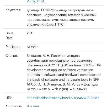
Рогов, В. М.
Keywords:
доклады БГУИР;прикладное программное
обеспечение;управление технологическими
процессами;автоматизированные системы
управления;база ТПТС
Issue
2015
Date:
Publisher:
БГУИР
Citation:
Зятников, А. Н. Развитие методов
верификации прикладного программного
обеспечения АСУ ТП АЭС на базе ТПТС = The
development of applied software verification
methods in software and hardware complexes on
the basis of software and hardware tools in NPP
APCS / А. Н. Зятников, В. М. Рогов // Доклады
БГУИР. – 2015. – № 2 (88). – С. 56–60.
URI:
https://libeldoc.bsuir.by/handle/123456789/3957
Appears in
№2 (88)