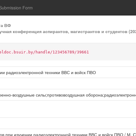
Submission Form
та ВФ
учная конференция аспирантов, магистрантов и студентов (20
eldoc.bsuir.by/handle/123456789/39661
нии радиоэлектронной техники ВВС и войск ПВО
оенно-воздушные силы;противовоздушная оборона;радиоэлектронн
ов при изучении радиоэлектронной техники ВВС и войск ПВО / М. С