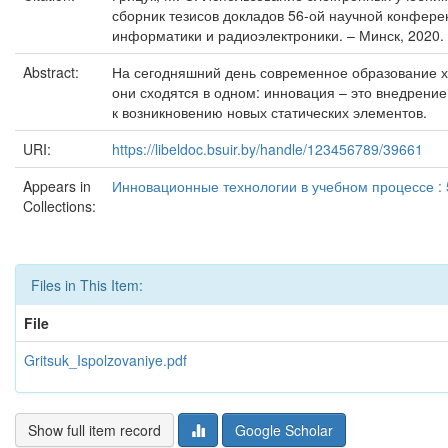
сборник тезисов докладов 56-ой научной конферен
информатики и радиоэлектроники. – Минск, 2020. 
Abstract:
На сегодняшний день современное образование ха
они сходятся в одном: инновация – это внедрен
к возникновению новых статических элементов.
URI:
https://libeldoc.bsuir.by/handle/123456789/39661
Appears in
Инновационные технологии в учебном процессе : 
Collections:
Files in This Item:
File
Gritsuk_Ispolzovaniye.pdf
Show full item record
Google Scholar