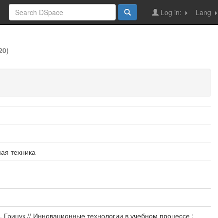
Log in:
Lang
20)
ая техника
. Грицук // Инновационные технологии в учебном процессе :