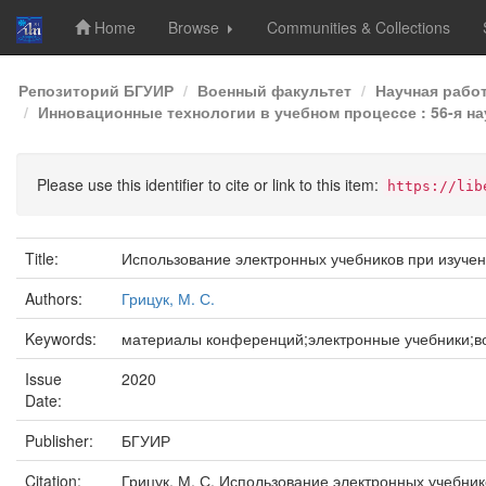
Home
Browse
Communities & Collections
Skip
Репозиторий БГУИР
Военный факультет
Научная рабо
navigation
Инновационные технологии в учебном процессе : 56-я на
Please use this identifier to cite or link to this item:
https://lib
Title:
Использование электронных учебников при изуче
Authors:
Грицук, М. С.
Keywords:
материалы конференций;электронные учебники;в
Issue
2020
Date:
Publisher:
БГУИР
Citation:
Грицук, М. С. Использование электронных учебник