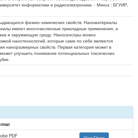
ниверситет информатики и радиоэлектроники. - Минск : БГУИР,
 выдающихся физико-химических свойств. Наноматериалы
териалы имеют многочисленные прикладные применения, а
овека и окружающую среду. Наносенсоры можно
ржкой нанотехнологий, которые сами по себе являются
я наноразмерных свойств. Первая категория может в
я может улучшить понимание потенциальных токсических
убки.
rmat
dobe PDF
View/Open