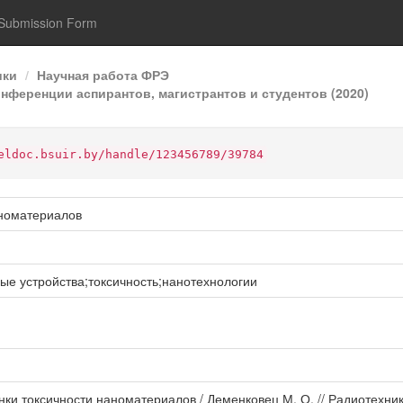
Submission Form
ики
Научная работа ФРЭ
онференции аспирантов, магистрантов и студентов (2020)
eldoc.bsuir.by/handle/123456789/39784
аноматериалов
е устройства;токсичность;нанотехнологии
ки токсичности наноматериалов / Деменковец М. О. // Радиотехника