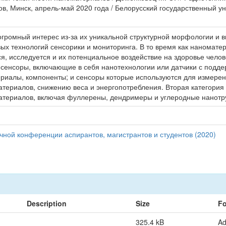
в, Минск, апрель-май 2020 года / Белорусский государственный у
громный интерес из-за их уникальной структурной морфологии и
вых технологий сенсорики и мониторинга. В то время как нанома
, исследуется и их потенциальное воздействие на здоровье чел
сенсоры, включающие в себя нанотехнологии или датчики с подде
алы, компоненты; и сенсоры которые используются для измерени
атериалов, снижению веса и энергопотребления. Вторая категори
атериалов, включая фуллерены, дендримеры и углеродные нанотр
чной конференции аспирантов, магистрантов и студентов (2020)
Description
Size
Fo
325.4 kB
A