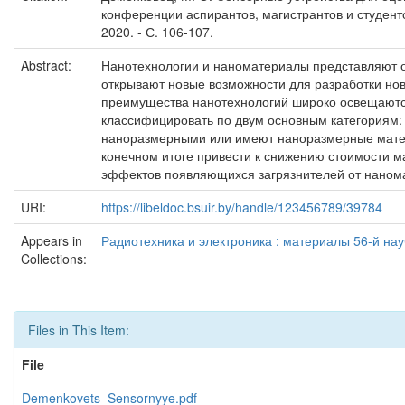
конференции аспирантов, магистрантов и студенто
2020. - С. 106-107.
Abstract:
Нанотехнологии и наноматериалы представляют о
открывают новые возможности для разработки но
преимущества нанотехнологий широко освещаются
классифицировать по двум основным категориям: 
наноразмерными или имеют наноразмерные матери
конечном итоге привести к снижению стоимости м
эффектов появляющихся загрязнителей от наном
URI:
https://libeldoc.bsuir.by/handle/123456789/39784
Appears in
Радиотехника и электроника : материалы 56-й нау
Collections:
Files in This Item:
File
Demenkovets_Sensornyye.pdf