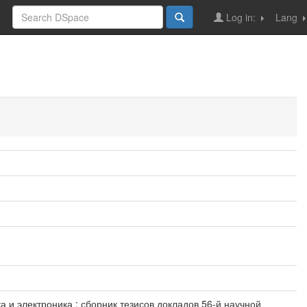
Log in:
Lang
 и электроника : сборник тезисов докладов 56-й научной