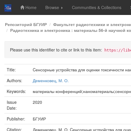
Home
Browse
Communities & Collections
Skip
Репозиторий БГУИР
Факультет радиотехники и электрон
navigation
Радиотехника и электроника : материалы 56-й научной к
Please use this identifier to cite or link to this item:
https://lib
Title:
Cенсорные устройства для оценки токсичности н
Authors:
Деменковец, М. О.
Keywords:
материалы конференций;наноматериалы;сенсорны
Issue
2020
Date:
Publisher:
БГУИР
Citation:
Деменковец, М. О. Cенсорные устройства для оцен