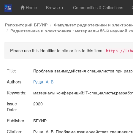
Home
Browse
Communities & Collections
Skip
Репозиторий БГУИР
Факультет радиотехники и электрон
navigation
Радиотехника и электроника : материалы 56-й научной к
Please use this identifier to cite or link to this item:
https://lib
Title:
Проблема взаимодействия специалистов при разр
Authors:
Гуща, А. В.
Keywords:
материалы конференций;IT-специалисты;разработ
Issue
2020
Date:
Publisher:
БГУИР
Citation:
Гуща, А. В. Проблема взаимодействия специалисто