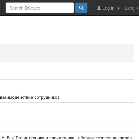
Log in:
Lang
взаимодействие сотрудников
. В. // Радиотехника и электроника : сборник тезисов докладов