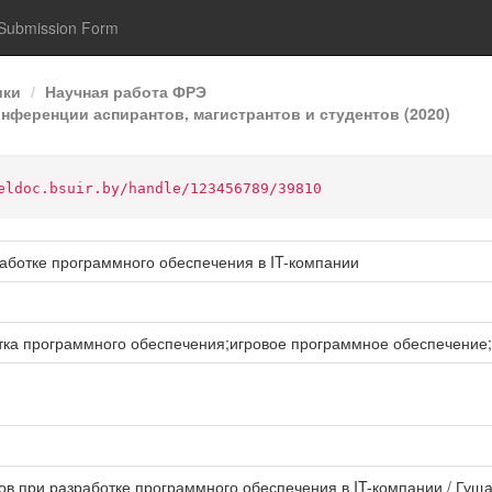
Submission Form
ики
Научная работа ФРЭ
онференции аспирантов, магистрантов и студентов (2020)
eldoc.bsuir.by/handle/123456789/39810
аботке программного обеспечения в IT-компании
ка программного обеспечения;игровое программное обеспечение;
в при разработке программного обеспечения в IT-компании / Гуща А