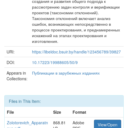
создания и развития общего подхода к
рассмотрению задач контроля и верификации
проектов (таксономии отклонений).
Таксономия отклонений включает анализ
ошибок, возникающих непосредственно в
процессе проектирования, и преднамеренных
искажений на этапах проектирования и
изготовления.
URI:
https://libeldoc.bsuir.by/handle/123456789/39827
DOI:
10.17223/19988605/50/9
Appears in
Публикации в зарубежных изданиях
Collections:
Files in This Item:
File
Size
Format
Zolotorevich_Apparatn
868.81
Adobe
View/Open