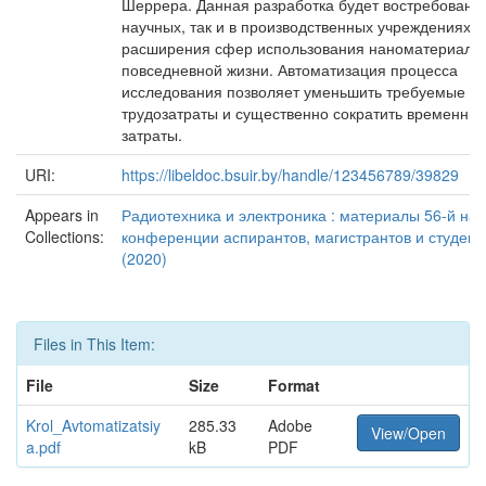
Шеррера. Данная разработка будет востребована 
научных, так и в производственных учреждениях в
расширения сфер использования наноматериалов
повседневной жизни. Автоматизация процесса
исследования позволяет уменьшить требуемые
трудозатраты и существенно сократить временны
затраты.
URI:
https://libeldoc.bsuir.by/handle/123456789/39829
Appears in
Радиотехника и электроника : материалы 56-й на
Collections:
конференции аспирантов, магистрантов и студент
(2020)
Files in This Item:
File
Size
Format
Krol_Avtomatizatsiy
285.33
Adobe
View/Open
a.pdf
kB
PDF