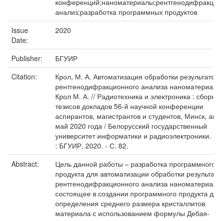
конференций;наноматериалы;рентгенодифракци
анализ;разработка программных продуктов
Issue
2020
Date:
Publisher:
БГУИР
Citation:
Крол, М. А. Автоматизация обработки результатов
рентгенодифракционного анализа наноматериало
Крол М. А. // Радиотехника и электроника : сборни
тезисов докладов 56-й научной конференции
аспирантов, магистрантов и студентов, Минск, апр
май 2020 года / Белорусский государственный
университет информатики и радиоэлектроники. - 
: БГУИР, 2020. - С. 82.
Abstract:
Цель данной работы – разработка программного
продукта для автоматизации обработки результат
рентгенодифракционного анализа наноматериало
состоящее в создании программного продукта дл
определения среднего размера кристаллитов
материала с использованием формулы Дебая-