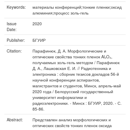
Keywords:
материалы конференций;тонкие пленки;оксид
алюминия;процесс золь-гель
Issue
2020
Date:
Publisher:
БГУИР
Citation:
Парафинюк, Д. А. Морфологические и
оптические свойства тонких пленок Al₂O₃,
получаемых золь-гель методом / Парафинюк
Д. А., Лашковская Е. И. // Радиотехника и
электроника : сборник тезисов докладов 56-й
научной конференции аспирантов,
магистрантов и студентов, Минск, апрель-май
2020 года / Белорусский государственный
университет информатики и
радиоэлектроники. - Минск : БГУИР, 2020. - С.
85-86.
Abstract:
Представлен анализ морфологических и
оптических свойств тонких пленок оксида