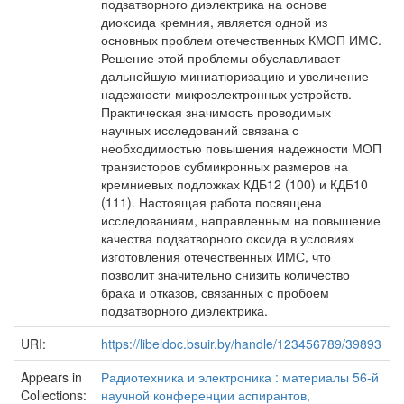
подзатворного диэлектрика на основе
диоксида кремния, является одной из
основных проблем отечественных КМОП ИМС.
Решение этой проблемы обуславливает
дальнейшую миниатюризацию и увеличение
надежности микроэлектронных устройств.
Практическая значимость проводимых
научных исследований связана с
необходимостью повышения надежности МОП
транзисторов субмикронных размеров на
кремниевых подложках КДБ12 (100) и КДБ10
(111). Настоящая работа посвящена
исследованиям, направленным на повышение
качества подзатворного оксида в условиях
изготовления отечественных ИМС, что
позволит значительно снизить количество
брака и отказов, связанных с пробоем
подзатворного диэлектрика.
URI:
https://libeldoc.bsuir.by/handle/123456789/39893
Appears in
Радиотехника и электроника : материалы 56-й
Collections:
научной конференции аспирантов,