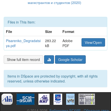
магистрантов и студентов (2020)
Files in This Item:
File
Size
Format
Pisarenko_Degradatsi
283.22
Adobe
View/Open
ya.pdf
kB
PDF
Show full item record
Google Scholar
Items in DSpace are protected by copyright, with all rights
reserved, unless otherwise indicated.
© 2014-2026,
Библиотека БГУИР
-
Обратная связь