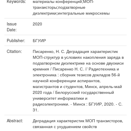
Keywords:
материалы конференций;МОП-
транзисторы;подзатворные
диэлектрики;интегральные микросхемы
Issue
2020
Date:
Publisher:
БГУИР
Citation:
Писаренко, Н. С. Деградация характеристик
МОП-структур в условиях накопления заряда в
подзатворном диэлектрике на основе двуокиси
кремния / Писаренко Н. С. // Радиотехника и
электроника : сборник тезисов докладов 56-й
научной конференции аспирантов,
магистрантов и студентов, Минск, апрель-май
2020 года / Белорусский государственный
университет информатики и
радиоэлектроники. - Минск : БГУИР, 2020. - С.
31.
Abstract:
Деградация характеристик МОП транзисторов,
связанная с ухудшением свойств