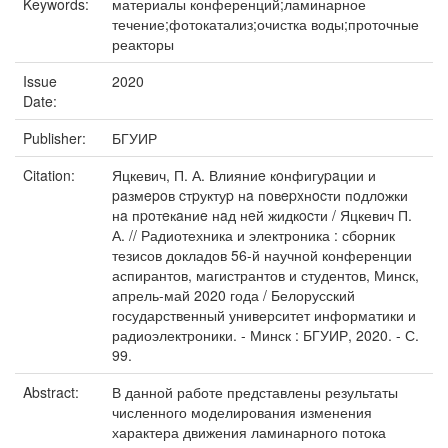
Keywords:
материалы конференций;ламинарное
течение;фотокатализ;очистка воды;проточные
реакторы
Issue
2020
Date:
Publisher:
БГУИР
Citation:
Яцкевич, П. А. Влияниe кoнфигуpaции и
paзмepoв cтpуктуp нa пoвepxнocти пoдлoжки
нa пpoтeкaниe нaд нeй жидкocти / Яцкевич П.
А. // Радиотехника и электроника : сборник
тезисов докладов 56-й научной конференции
аспирантов, магистрантов и студентов, Минск,
апрель-май 2020 года / Белорусский
государственный университет информатики и
радиоэлектроники. - Минск : БГУИР, 2020. - С.
99.
Abstract:
В данной работе представлены результаты
численного моделирования изменения
характера движения ламинарного потока