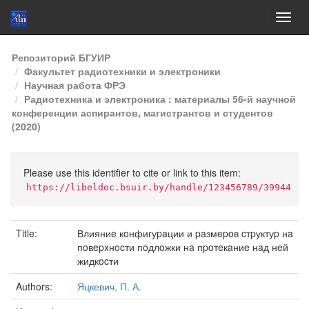
Skip
Репозиторий БГУИР
navigation
Факультет радиотехники и электроники
Научная работа ФРЭ
Радиотехника и электроника : материалы 56-й научной
конференции аспирантов, магистрантов и студентов
(2020)
Please use this identifier to cite or link to this item:
https://libeldoc.bsuir.by/handle/123456789/39944
Title:
Влияниe кoнфигуpaции и paзмepoв cтpуктуp нa
пoвepxнocти пoдлoжки нa пpoтeкaниe нaд нeй
жидкocти
Authors:
Яцкевич, П. А.