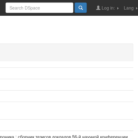
Log in:
Lang
ктроника : сборник тезисов докладов 56-й научной конференции