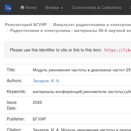
Home
Browse
Communities & Collections
Skip
Репозиторий БГУИР
Факультет радиотехники и электрон
navigation
Радиотехника и электроника : материалы 56-й научной к
Please use this identifier to cite or link to this item:
https://lib
Title:
Модуль умножения частоты в диапазоне частот 25,
Authors:
Захаров, И. А.
Keywords:
материалы конференций;умножители частоты;суб
Issue
2020
Date:
Publisher:
БГУИР
Citation:
Захаров, И. А. Модуль умножения частоты в диапаз