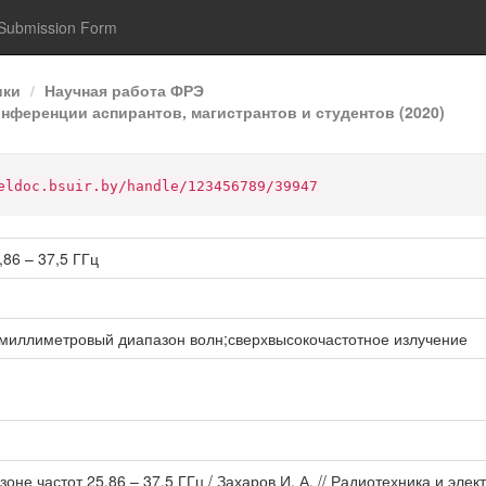
Submission Form
ики
Научная работа ФРЭ
онференции аспирантов, магистрантов и студентов (2020)
eldoc.bsuir.by/handle/123456789/39947
86 – 37,5 ГГц
миллиметровый диапазон волн;сверхвысокочастотное излучение
оне частот 25,86 – 37,5 ГГц / Захаров И. А. // Радиотехника и эле