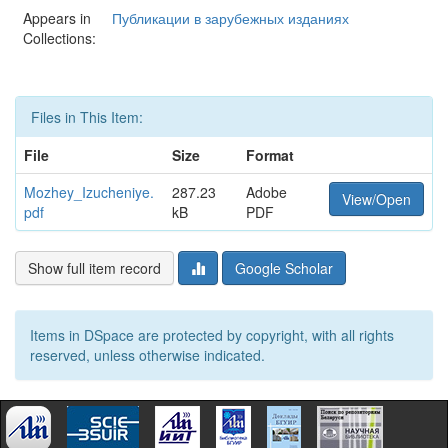
Appears in
Публикации в зарубежных изданиях
Collections:
Files in This Item:
File
Size
Format
Mozhey_Izucheniye.
287.23
Adobe
View/Open
pdf
kB
PDF
Show full item record
Google Scholar
Items in DSpace are protected by copyright, with all rights
reserved, unless otherwise indicated.