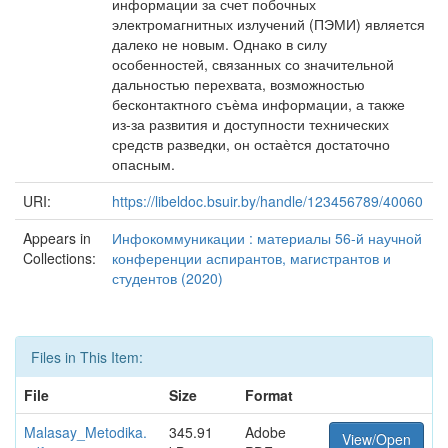
информации за счет побочных
электромагнитных излучений (ПЭМИ) является
далеко не новым. Однако в силу
особенностей, связанных со значительной
дальностью перехвата, возможностью
бесконтактного съѐма информации, а также
из-за развития и доступности технических
средств разведки, он остаѐтся достаточно
опасным.
URI:
https://libeldoc.bsuir.by/handle/123456789/40060
Appears in
Инфокоммуникации : материалы 56-й научной
Collections:
конференции аспирантов, магистрантов и
студентов (2020)
Files in This Item:
File
Size
Format
Malasay_Metodika.
345.91
Adobe
View/Open