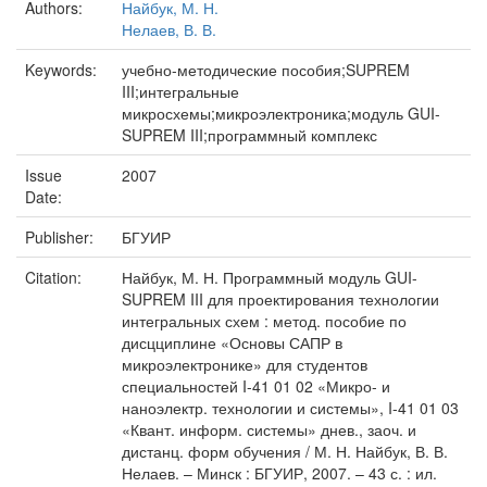
Authors:
Найбук, М. Н.
Нелаев, В. В.
Keywords:
учебно-методические пособия;SUPREM
III;интегральные
микросхемы;микроэлектроника;модуль GUI-
SUPREM III;программный комплекс
Issue
2007
Date:
Publisher:
БГУИР
Citation:
Найбук, М. Н. Программный модуль GUI-
SUPREM III для проектирования технологии
интегральных схем : метод. пособие по
дисцциплине «Основы САПР в
микроэлектронике» для студентов
специальностей I-41 01 02 «Микро- и
наноэлектр. технологии и системы», I-41 01 03
«Квант. информ. системы» днев., заоч. и
дистанц. форм обучения / М. Н. Найбук, В. В.
Нелаев. – Минск : БГУИР, 2007. – 43 с. : ил.