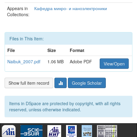
Appears in
Кафедра микро- и наноэлектроники
Collections:
Files in This Item:
File
Size
Format
Naibuk_2007.pdf
1.06 MB
Adobe PDF
View/Open
Show full item record
Google Scholar
Items in DSpace are protected by copyright, with all rights
reserved, unless otherwise indicated.