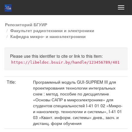
Skip
Репозиторий БГУИР
navigation
Факультет радиотехники и электроники
Кафедра микро- и наноэлектроники
Please use this identifier to cite or link to this item:
https://libeldoc.bsuir.by/handle/123456789/401
Title:
Программный модуль GUI-SUPREM III для
проектирования технологии интегральных
схем : метод. пособие по дисцциплине
«Основы САПР в микроэлектронике» для
студентов специальностей I-41 01 02 «Микро-
и наноэлектр. технологии и системы», I-41 01
03 «Квант. информ. системы» днев., заоч. и
дистанц. форм обучения