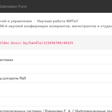
Submission Form
гий и управления
Научная работа ФИТиУ
6-й научной конференции аспирантов, магистрантов и студен
eldoc.bsuir.by/handle/123456789/40325
системах
;алгоритм Raft
распределенных системах / Романович Е. А. // Информационные те