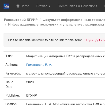
Home
Browse
Communities & Collections
Skip
Репозиторий БГУИР
Факультет информационных техноло
navigation
Информационные технологии и управление : материалы 5
Please use this identifier to cite or link to this item:
https://lib
Title:
Модификации алгоритма Raft в распределенных 
Authors:
Романович, Е. А.
Keywords:
материалы конференций;распределенные системы
Issue
2020
Date:
Publisher:
БГУИР
Citation:
Романович, Е. А. Модификации алгоритма Raft в 