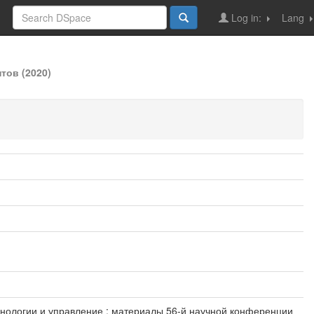
Log in:
Lang
тов (2020)
хнологии и управление : материалы 56-й научной конференции