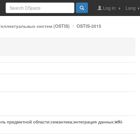
Log in:
Lang
еллектуальных систем (OSTIS)
OSTIS-2015
ь предметной области;семантика;интеграция данных;wiki-