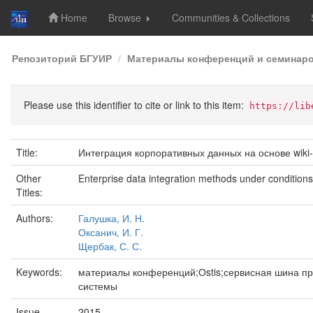
Home
Browse
Communities & Collections
Skip
Репозиторий БГУИР
Материалы конференций и семинар
navigation
Please use this identifier to cite or link to this item:
https://lib
Title:
Интеграция корпоративных данных на основе wiki-
Other
Enterprise data integration methods under conditions
Titles:
Authors:
Галушка, И. Н.
Оксанич, И. Г.
Щербак, С. С.
Keywords:
материалы конференций;Оstis;сервисная шина пр
системы
Issue
2015