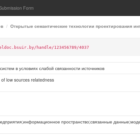
Submission Form
ов
Открытые семантические технологии проектирования инт
eldoc.bsuir.by/handle/123456789/4037
систем в условиях слабой связанности источников
 of low sources relatedness
едприятия;информационное пространство;связанные данные;модел