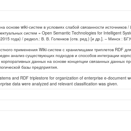
а основе wiki-систем в условиях слабой связанности источников / И
ктуальных систем = Open Semantic Technologies for Intelligent S
5 года) / редкол.: В. В. Голенков (отв. ред.) [и др.]. – Минск : БГ
естного применения Wiki-систем с хранилищами триплетов RDF для
веден анализ существующих подходов и способов интеграции корп
 корпоративных данных на основе концепции связанных данных пр
логической базы предприятия.
ystems and RDF triplestore for organization of enterprise e-document wo
rprise data were analyzed and relevant classification was given.