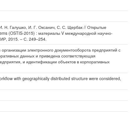
. Н. Галушко, И. Г. Оксанич, С. С. Щербак // Открытые
ystems (OSTIS-2015) : материалы V международной научно-
УИР, 2015. – С. 249–254.
 организации электронного документооборота предприятий с
оративных данных и приведена соответствующая
едприятия, и идентификации объектов в корпоративных
rkflow with geographically distributed structure were considered,