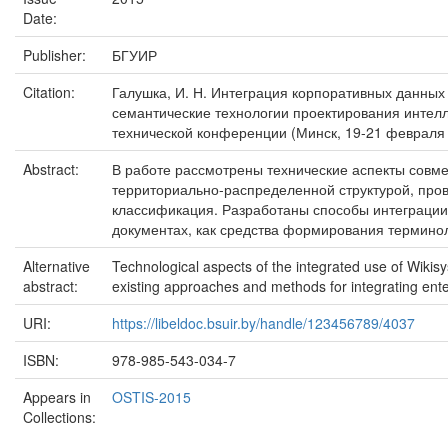
Date:
Publisher:
БГУИР
Citation:
Галушка, И. Н. Интеграция корпоративных данных н
семантические технологии проектирования интелле
технической конференции (Минск, 19-21 февраля 201
Abstract:
В работе рассмотрены технические аспекты совм
территориально-распределенной структурой, про
классификация. Разработаны способы интеграции
документах, как средства формирования термино
Alternative
Technological aspects of the integrated use of Wikis
abstract:
existing approaches and methods for integrating ente
URI:
https://libeldoc.bsuir.by/handle/123456789/4037
ISBN:
978-985-543-034-7
Appears in
OSTIS-2015
Collections: