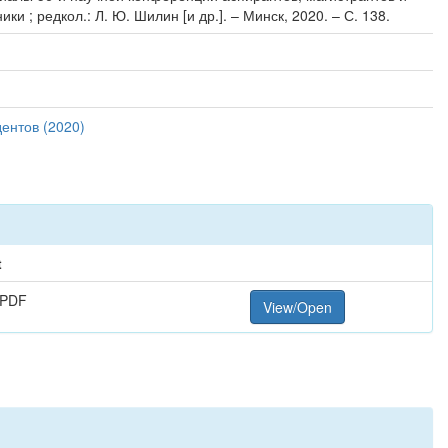
 ; редкол.: Л. Ю. Шилин [и др.]. – Минск, 2020. – С. 138.
ентов (2020)
t
 PDF
View/Open