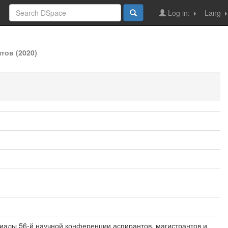
Log in:
Lang
тов (2020)
ериалы 56-й научной конференции аспирантов, магистрантов и