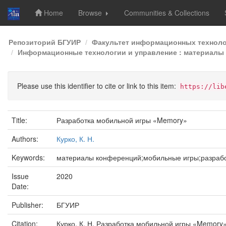
Home
Browse
Communities & Collections
Skip
Репозиторий БГУИР
Факультет информационных техноло
navigation
Информационные технологии и управление : материалы 5
Please use this identifier to cite or link to this item:
https://lib
Title:
Разработка мобильной игры «Memory»
Authors:
Курко, К. Н.
Keywords:
материалы конференций;мобильные игры;разрабо
Issue
2020
Date:
Publisher:
БГУИР
Citation:
Курко, К. Н. Разработка мобильной игры «Memory»