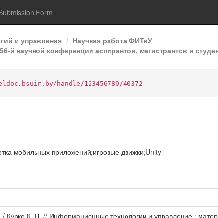
Submission Form
гий и управления
Научная работа ФИТиУ
6-й научной конференции аспирантов, магистрантов и студен
eldoc.bsuir.by/handle/123456789/40372
тка мобильных приложений;игровые движки;Unity
 / Курко К. Н. // Информационные технологии и управление : мат