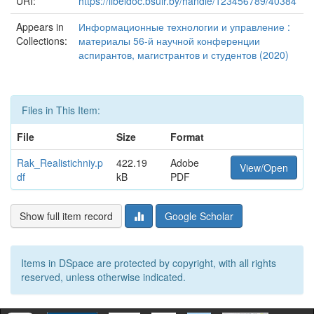
URI:
https://libeldoc.bsuir.by/handle/123456789/40384
Appears in
Информационные технологии и управление :
Collections:
материалы 56-й научной конференции
аспирантов, магистрантов и студентов (2020)
Files in This Item:
File
Size
Format
Rak_Realistichniy.p
422.19
Adobe
View/Open
df
kB
PDF
Show full item record
Google Scholar
Items in DSpace are protected by copyright, with all rights
reserved, unless otherwise indicated.