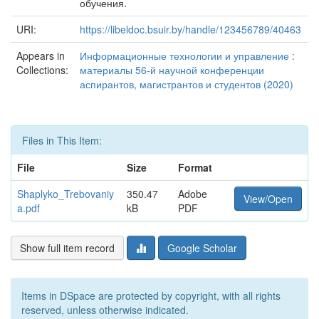
обучения.
URI:
https://libeldoc.bsuir.by/handle/123456789/40463
Appears in
Информационные технологии и управление :
Collections:
материалы 56-й научной конференции
аспирантов, магистрантов и студентов (2020)
Files in This Item:
File
Size
Format
Shaplyko_Trebovaniy
350.47
Adobe
View/Open
a.pdf
kB
PDF
Show full item record
Google Scholar
Items in DSpace are protected by copyright, with all rights
reserved, unless otherwise indicated.