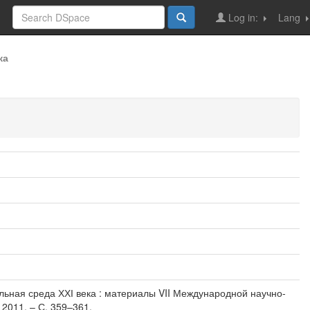
Log in:
Lang
ка
ельная среда ХХІ века : материалы VII Международной научно-
2011. – С. 359–361.