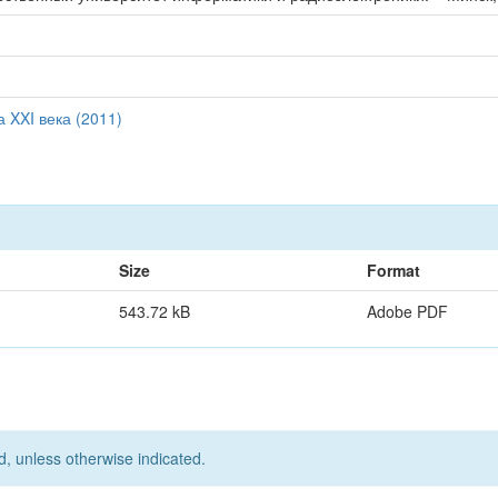
 XXI века (2011)
Size
Format
543.72 kB
Adobe PDF
d, unless otherwise indicated.