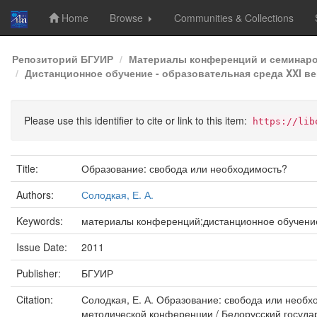
Home
Browse
Communities & Collections
Skip
Репозиторий БГУИР
Материалы конференций и семинар
navigation
Дистанционное обучение - образовательная среда XXI век
Please use this identifier to cite or link to this item:
https://lib
Title:
Образование: свобода или необходимость?
Authors:
Солодкая, Е. А.
Keywords:
материалы конференций;дистанционное обучени
Issue Date:
2011
Publisher:
БГУИР
Citation:
Солодкая, Е. А. Образование: свобода или необхо
методической конференции / Белорусский государ