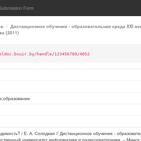
Submission Form
ов
Дистанционное обучение - образовательная среда XXI ве
а (2011)
eldoc.bsuir.by/handle/123456789/4052
е;образование
димость? / Е. А. Солодкая // Дистанционное обучение - образоват
ственный университет информатики и радиоэлектроники. – Минск, 