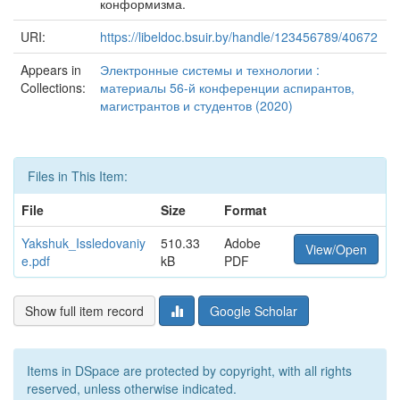
конформизма.
URI:
https://libeldoc.bsuir.by/handle/123456789/40672
Appears in
Электронные системы и технологии :
Collections:
материалы 56-й конференции аспирантов,
магистрантов и студентов (2020)
Files in This Item:
File
Size
Format
Yakshuk_Issledovaniy
510.33
Adobe
View/Open
e.pdf
kB
PDF
Show full item record
Google Scholar
Items in DSpace are protected by copyright, with all rights
reserved, unless otherwise indicated.