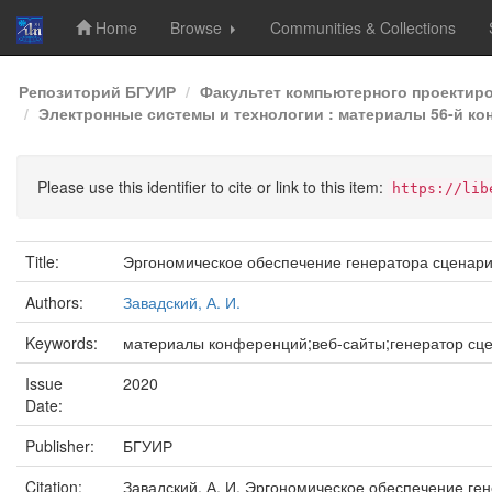
Home
Browse
Communities & Collections
Skip
Репозиторий БГУИР
Факультет компьютерного проектир
navigation
Электронные системы и технологии : материалы 56-й кон
Please use this identifier to cite or link to this item:
https://lib
Title:
Эргономическое обеспечение генератора сценари
Authors:
Завадский, А. И.
Keywords:
материалы конференций;веб-сайты;генератор сц
Issue
2020
Date:
Publisher:
БГУИР
Citation:
Завадский, А. И. Эргономическое обеспечение ген