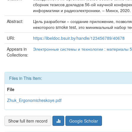
сборник тезисов докладов 56-ой научной конферен
информатики и радиоэлектроники. – Минск, 2020. 
Abstract:
Цель разработки – создание приложение, позволя
некоторого smoke test, это минимальный набор т
URI:
https://libeldoc.bsuir.by/handle/123456789/40678
Appears in
Электронные системы и технологии : материалы 5
Collections:
Files in This Item:
File
Zhuk_Ergonomicheskoye.pdf
Show full item record
Google Scholar