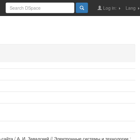
Log in:
Lang
йта / А. И. Завадский // Электронные системы и технологии :