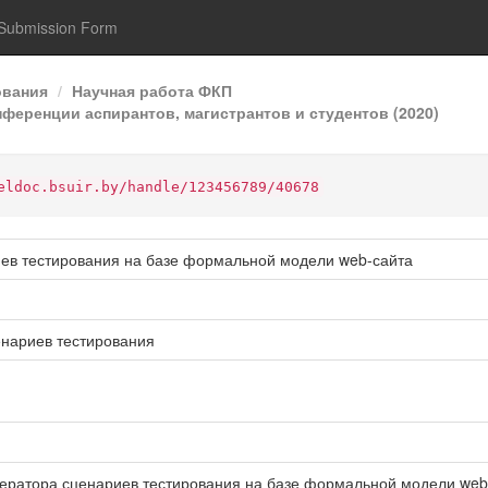
Submission Form
ования
Научная работа ФКП
ференции аспирантов, магистрантов и студентов (2020)
eldoc.bsuir.by/handle/123456789/40678
ев тестирования на базе формальной модели web-сайта
енариев тестирования
ератора сценариев тестирования на базе формальной модели web-са