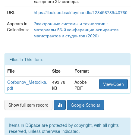
лазерного 3D сканера.
URI:
https://libeldoc.bsuir.by/handle/123456789/40760
Appears in
Электронные системы и технологии :
Collections:
материалы 56-й конференции аспирантов,
магистрантов и студентов (2020)
Files in This Item:
File
Size
Format
Gorbunov_Metodika.
493.78
Adobe
View/Open
pdf
kB
PDF
Show full item record
Google Scholar
Items in DSpace are protected by copyright, with all rights
reserved, unless otherwise indicated.