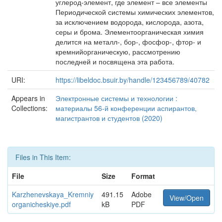
углерод-элемент, где элемент – все элементы
Периодической системы химических элементов,
за исключением водорода, кислорода, азота,
серы и брома. Элементоорганическая химия
делится на металл-, бор-, фосфор-, фтор- и
кремнийорганическую, рассмотрению
последней и посвящена эта работа.
URI:
https://libeldoc.bsuir.by/handle/123456789/40782
Appears in
Электронные системы и технологии :
Collections:
материалы 56-й конференции аспирантов,
магистрантов и студентов (2020)
Files in This Item:
File
Size
Format
Karzhenevskaya_Kremniy
491.15
Adobe
View/Open
organicheskiye.pdf
kB
PDF