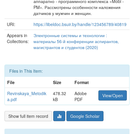
аппаратно - программного комплекса «Mobi -
PM». Рассмотрены особенности наложения
датчиков у мужчин и женщин.
URI:
https://libeldoc.bsuir.by/handle/123456789/40819
Appears in
Электронные системы и технологии :
Collections:
материалы 56-й конференции аспирантов,
магистрантов и студентов (2020)
Files in This Item:
File
Size
Format
Revinskaya_Metodik
478.32
Adobe
View/Open
a.pdf
kB
PDF
Show full item record
Google Scholar