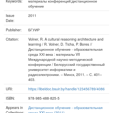
Keywords:
материалы конференций;дистанционное
обучение
Issue
2011
Date:
Publisher:
БГУИР
Citation:
Volner, R. A cultural reasoning architecture and
learning / R. Volner, D. Ticha, P. Bores //
Дистанционное обучение - образовательная
среда ХХІ века : материалы VII
Международной научно-методической
конференции / Белорусский государственный
университет информатики и
радиоэлектроники. – Минск, 2011. – С. 401–
403.
URI:
https://libeldoc.bsuir.by/handle/123456789/4086
ISBN:
978-985-488-825-5
Appears in
Дистанционное обучение - образовательная
Collections:
среда XXI века (2011)