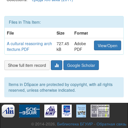
Files in This Item:
File
Size
Format
A cultural reasoning arch
727.45
Adobe
View/Open
itecture.PDF
kB
PDF
Show full item record
Google Scholar
Items in DSpace are protected by copyright, with all rights
reserved, unless otherwise indicated.
© 2014-2026,
Библиотека БГУИР
-
Обратная связь