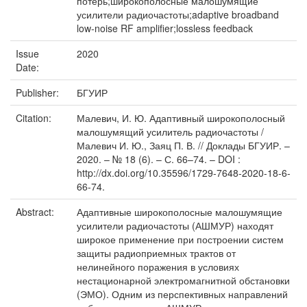
потерь;широкополосные малошумящие
усилители радиочастоты;adaptive broadband
low-noise RF amplifier;lossless feedback
Issue
2020
Date:
Publisher:
БГУИР
Citation:
Малевич, И. Ю. Адаптивный широкополосный
малошумящий усилитель радиочастоты /
Малевич И. Ю., Заяц П. В. // Доклады БГУИР. –
2020. – № 18 (6). – С. 66–74. – DOI :
http://dx.doi.org/10.35596/1729-7648-2020-18-6-
66-74.
Abstract:
Адаптивные широкополосные малошумящие
усилители радиочастоты (АШМУР) находят
широкое применение при построении систем
защиты радиоприемных трактов от
нелинейного поражения в условиях
нестационарной электромагнитной обстановки
(ЭМО). Одним из перспективных направлений