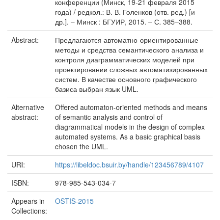
конференции (Минск, 19-21 февраля 2015
года) / редкол.: В. В. Голенков (отв. ред.) [и
др.]. – Минск : БГУИР, 2015. – С. 385–388.
Abstract:
Предлагаются автоматно-ориентированные
методы и средства семантического анализа и
контроля диаграмматических моделей при
проектировании сложных автоматизированных
систем. В качестве основного графического
базиса выбран язык UML.
Alternative
Offered automaton-oriented methods and means
abstract:
of semantic analysis and control of
diagrammatical models in the design of complex
automated systems. As a basic graphical basis
chosen the UML.
URI:
https://libeldoc.bsuir.by/handle/123456789/4107
ISBN:
978-985-543-034-7
Appears in
OSTIS-2015
Collections: