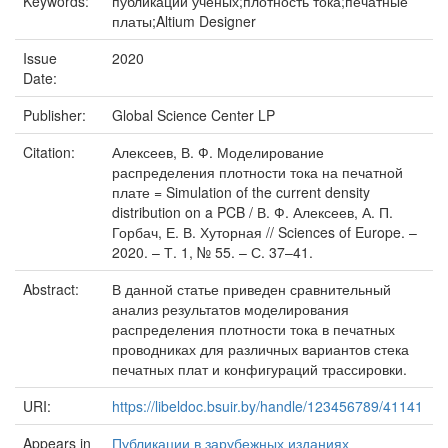
Keywords:
публикации ученых;плотность тока;печатные
платы;Altium Designer
Issue
2020
Date:
Publisher:
Global Science Center LP
Citation:
Алексеев, В. Ф. Моделирование
распределения плотности тока на печатной
плате = Simulation of the current density
distribution on a PCB / В. Ф. Алексеев, А. П.
Горбач, Е. В. Хуторная // Sciences of Europe. –
2020. – Т. 1, № 55. – С. 37–41.
Abstract:
В данной статье приведен сравнительный
анализ результатов моделирования
распределения плотности тока в печатных
проводниках для различных вариантов стека
печатных плат и конфигураций трассировки.
URI:
https://libeldoc.bsuir.by/handle/123456789/41141
Appears in
Публикации в зарубежных изданиях