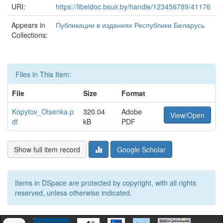
URI:
https://libeldoc.bsuir.by/handle/123456789/41176
Appears in
Публикации в изданиях Республики Беларусь
Collections:
Files in This Item:
File
Size
Format
Kopytov_Otsenka.p
320.04
Adobe
View/Open
df
kB
PDF
Show full item record
Google Scholar
Items in DSpace are protected by copyright, with all rights
reserved, unless otherwise indicated.