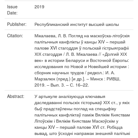
Issue
2019
Date:
Publisher:
Республиканский институт высшей школы
Citation:
Мікалаева, Л. В. Погляд на маскоўска-літоўскія
палітычныя канфлікты ў канцы XІV – першай
палове XVI стагоддзя ў польскай гістрыяграфіі
ХІХ стагоддзя / Л. В. Мікалаева // «Долгий ХІХ
век» в истории Беларуси и Восточной Европы:
исследования по Новой и Новейшей истории :
сборник научных трудов / редкол.: И. А.
Марзалюк (пред.) [и др.]. – Минск : РИВШ,
2019. – Вып. 3. – С. 16–22.
Abstract:
У артыкуле аналізуюцца ключавыя
даследаванні польскіх гісторыкаў ХІХ ст., у якіх
быў прадстаўлены поглад на спецыфіку
палітычных канфліктаў паміж Вялікім Княствам
Літоўскім і Вялікім Княствам Маскоўскім у
канцы XІV – першай палове XVI ст. Робіцца
вывад, што ўсходні напрамак знешняй палітыкі