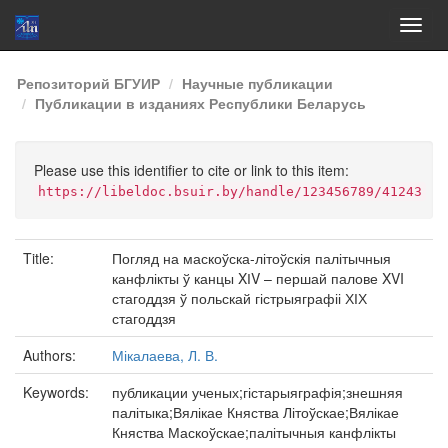
Skip
Репозиторий БГУИР
Научные публикации
navigation
Публикации в изданиях Республики Беларусь
Please use this identifier to cite or link to this item:
https://libeldoc.bsuir.by/handle/123456789/41243
Title:
Погляд на маскоўска-літоўскія палітычныя
канфлікты ў канцы XІV – першай палове XVI
стагоддзя ў польскай гістрыяграфіі ХІХ
стагоддзя
Authors:
Мікалаева, Л. В.
Keywords:
публикации ученых;гістарыяграфія;знешняя
палітыка;Вялікае Княства Літоўскае;Вялікае
Княства Маскоўскае;палітычныя канфлікты