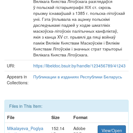
Вялікага Княства Літоўскага разглядаўся
ў польскай гістарыяграфіі ХІХ ст. скрозь
прызму існаваўшай з 1385 г. польска-літоўскай
уніі. Гэта ўплывала на ацэнку польскімі
даследчыкамі падзей у ходзе шматлікіх
маскоўска-літоўскіх палітычных канфліктаў,
якія з канца XV ст. прывялі да пяці войнаў
паміж Вялікім Княствам Маскоўскім і Вялікім
Княствам Літоўскім і значных страт тэрыторыі
Вялікага Княства Літоўскага.
URI:
https://libeldoc.bsuir.by/handle/123456789/41243
Appears in
Публикации в изданиях Республики Беларусь
Collections:
Files in This Item:
File
Size
Format
Mikalayeva_Poglya
152.14
Adobe
View/Open