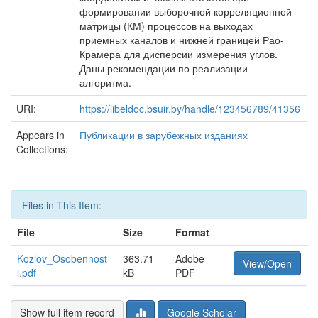
формировании выборочной корреляционной
матрицы (КМ) процессов на выходах
приемных каналов и нижней границей Рао-
Крамера для дисперсии измерения углов.
Даны рекомендации по реализации
алгоритма.
URI:
https://libeldoc.bsuir.by/handle/123456789/41356
Appears in
Публикации в зарубежных изданиях
Collections:
Files in This Item:
File
Size
Format
Kozlov_Osobennost
363.71
Adobe
View/Open
i.pdf
kB
PDF
Show full item record
Google Scholar