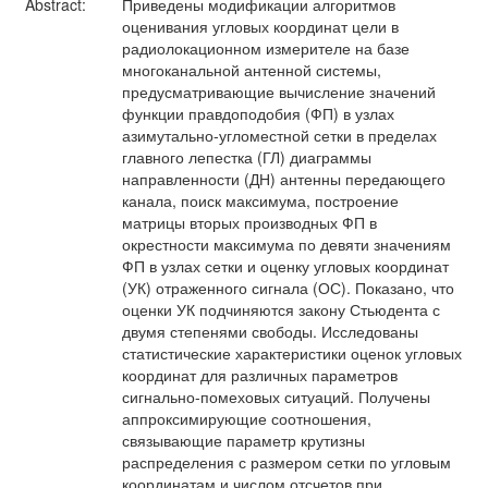
Abstract:
Приведены модификации алгоритмов
оценивания угловых координат цели в
радиолокационном измерителе на базе
многоканальной антенной системы,
предусматривающие вычисление значений
функции правдоподобия (ФП) в узлах
азимутально-угломестной сетки в пределах
главного лепестка (ГЛ) диаграммы
направленности (ДН) антенны передающего
канала, поиск максимума, построение
матрицы вторых производных ФП в
окрестности максимума по девяти значениям
ФП в узлах сетки и оценку угловых координат
(УК) отраженного сигнала (ОС). Показано, что
оценки УК подчиняются закону Стьюдента с
двумя степенями свободы. Исследованы
статистические характеристики оценок угловых
координат для различных параметров
сигнально-помеховых ситуаций. Получены
аппроксимирующие соотношения,
связывающие параметр крутизны
распределения с размером сетки по угловым
координатам и числом отсчетов при