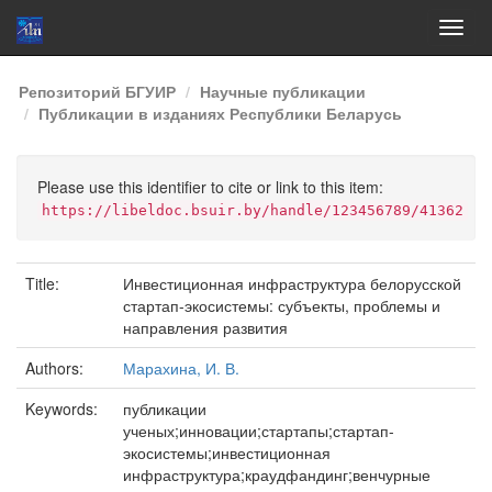
Skip
Репозиторий БГУИР
Научные публикации
navigation
Публикации в изданиях Республики Беларусь
Please use this identifier to cite or link to this item:
https://libeldoc.bsuir.by/handle/123456789/41362
Title:
Инвестиционная инфраструктура белорусской
стартап-экосистемы: субъекты, проблемы и
направления развития
Authors:
Марахина, И. В.
Keywords:
публикации
ученых;инновации;стартапы;стартап-
экосистемы;инвестиционная
инфраструктура;краудфандинг;венчурные