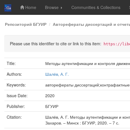
Home
Browse
Communities & Collections
Skip
Репозиторий БГУИР
Авторефераты диссертаций и отчет
navigation
Please use this identifier to cite or link to this item:
https://lib
Title:
Методы аутентификации и контроля движе
Authors:
Шалёв, А. Г.
Keywords:
авторефераты диссертаций;контрафактные
Issue Date:
2020
Publisher:
БГУИР
Citation:
Шалёв, А. Г. Методы аутентификации и контро
Захаров. – Минск : БГУИР, 2020. – 7 с.