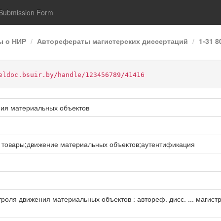
Submission Form
ы о НИР
Авторефераты магистерских диссертаций
1-31 
eldoc.bsuir.by/handle/123456789/41416
ния материальных объектов
 товары;движение материальных объектов;аутентификация
ля движения материальных объектов : автореф. дисс. ... магистра те