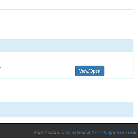
F
View/Open
© 2014-2026,
Библиотека БГУИР
-
Обратная связь