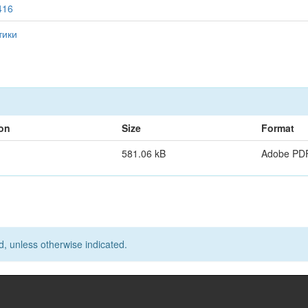
416
тики
ion
Size
Format
581.06 kB
Adobe PD
d, unless otherwise indicated.