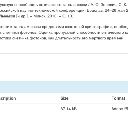
скную способность оптического канала связи / А. О. Зеневич, С. К
оссийской научно-технической конференции, Браслав, 24–28 мая 2
ыньков [и др.]. – Минск, 2010. – С. 19.
еским каналам связи средствами квантовой криптографии, необх
т счетчики фотонов. Оценка пропускной способности оптического
истики счетчика фотонов, как длительность его мертвого времени.
cription
Size
Format
87.14 kB
Adobe P