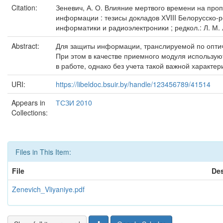
Citation:
Зеневич, А. О. Влияние мертвого времени на пропу
информации : тезисы докладов ХVIII Белорусско-р
информатики и радиоэлектроники ; редкол.: Л. М. Л
Abstract:
Для защиты информации, транслируемой по оптич
При этом в качестве приемного модуля использую
в работе, однако без учета такой важной характер
URI:
https://libeldoc.bsuir.by/handle/123456789/41514
Appears in
ТСЗИ 2010
Collections:
Files in This Item:
File
Des
Zenevich_Vliyaniye.pdf