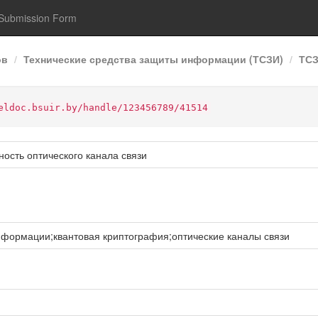
Submission Form
ов
Технические средства защиты информации (ТСЗИ)
ТСЗ
eldoc.bsuir.by/handle/123456789/41514
ость оптического канала связи
формации;квантовая криптография;оптические каналы связи