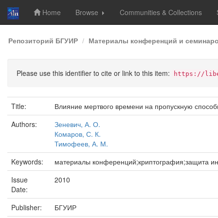
Home
Browse
Communities & Collections
Skip
Репозиторий БГУИР
Материалы конференций и семинар
navigation
Please use this identifier to cite or link to this item:
https://lib
Title:
Влияние мертвого времени на пропускную способн
Authors:
Зеневич, А. О.
Комаров, С. К.
Тимофеев, А. М.
Keywords:
материалы конференций;криптография;защита ин
Issue
2010
Date:
Publisher:
БГУИР