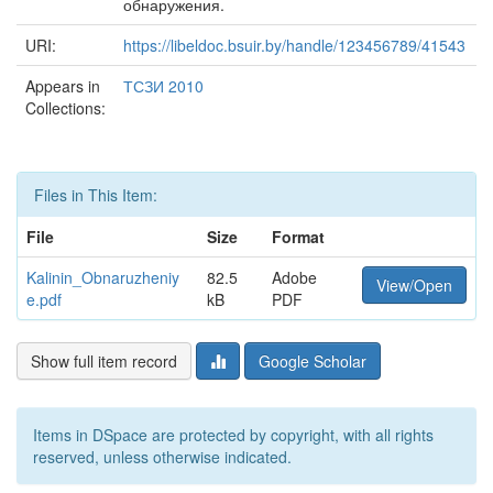
обнаружения.
URI:
https://libeldoc.bsuir.by/handle/123456789/41543
Appears in
ТСЗИ 2010
Collections:
Files in This Item:
File
Size
Format
Kalinin_Obnaruzheniy
82.5
Adobe
View/Open
e.pdf
kB
PDF
Show full item record
Google Scholar
Items in DSpace are protected by copyright, with all rights
reserved, unless otherwise indicated.