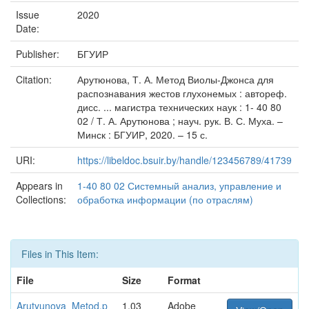
Issue
2020
Date:
Publisher:
БГУИР
Citation:
Арутюнова, Т. А. Метод Виолы-Джонса для
распознавания жестов глухонемых : автореф.
дисс. ... магистра технических наук : 1- 40 80
02 / Т. А. Арутюнова ; науч. рук. В. С. Муха. –
Минск : БГУИР, 2020. – 15 с.
URI:
https://libeldoc.bsuir.by/handle/123456789/41739
Appears in
1-40 80 02 Системный анализ, управление и
Collections:
обработка информации (по отраслям)
Files in This Item:
File
Size
Format
Arutyunova_Metod.p
1.03
Adobe