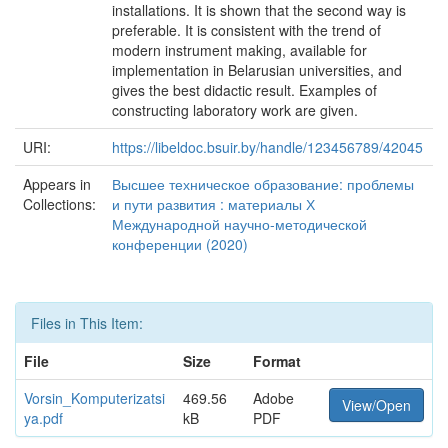
installations. It is shown that the second way is
preferable. It is consistent with the trend of
modern instrument making, available for
implementation in Belarusian universities, and
gives the best didactic result. Examples of
constructing laboratory work are given.
URI:
https://libeldoc.bsuir.by/handle/123456789/42045
Appears in
Высшее техническое образование: проблемы
Collections:
и пути развития : материалы Х
Международной научно-методической
конференции (2020)
Files in This Item:
File
Size
Format
Vorsin_Komputerizatsi
469.56
Adobe
View/Open
ya.pdf
kB
PDF