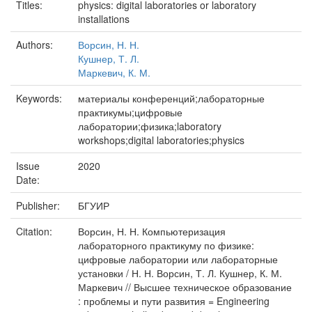
Titles:
physics: digital laboratories or laboratory
installations
Authors:
Ворсин, Н. Н.
Кушнер, Т. Л.
Маркевич, К. М.
Keywords:
материалы конференций;лабораторные
практикумы;цифровые
лаборатории;физика;laboratory
workshops;digital laboratories;physics
Issue
2020
Date:
Publisher:
БГУИР
Citation:
Ворсин, Н. Н. Компьютеризация
лабораторного практикуму по физике:
цифровые лаборатории или лабораторные
установки / Н. Н. Ворсин, Т. Л. Кушнер, К. М.
Маркевич // Высшее техническое образование
: проблемы и пути развития = Engineering