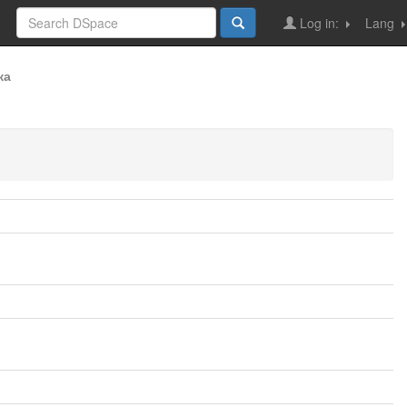
Log in:
Lang
ка