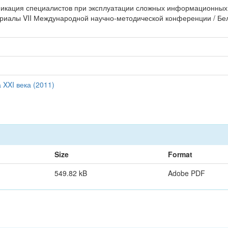
фикация специалистов при эксплуатации сложных информационных си
териалы VII Международной научно-методической конференции / Б
XXI века (2011)
Size
Format
549.82 kB
Adobe PDF