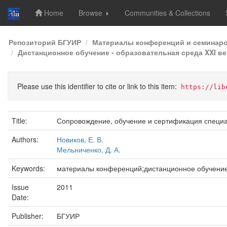
Home
Browse
Communities & Collections
Skip
Репозиторий БГУИР
Материалы конференций и семинар
navigation
Дистанционное обучение - образовательная среда XXI век
Please use this identifier to cite or link to this item:
https://lib
Title:
Сопровождение, обучение и сертификация специ
Authors:
Новиков, Е. В.
Мельниченко, Д. А.
Keywords:
материалы конференций;дистанционное обучени
Issue
2011
Date:
Publisher:
БГУИР