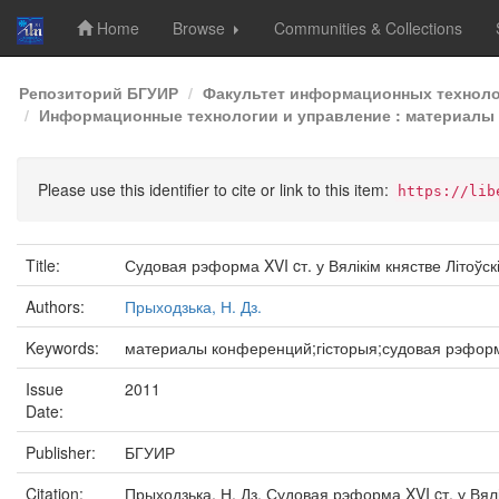
Home
Browse
Communities & Collections
Skip
Репозиторий БГУИР
Факультет информационных техноло
navigation
Информационные технологии и управление : материалы 4
Please use this identifier to cite or link to this item:
https://lib
Title:
Судовая рэформа XVI cт. у Вялікім княстве Літоўск
Authors:
Прыходзька, Н. Дз.
Keywords:
материалы конференций;гісторыя;судовая рэфор
Issue
2011
Date:
Publisher:
БГУИР
Citation:
Прыходзька, Н. Дз. Судовая рэформа XVI cт. у Вял