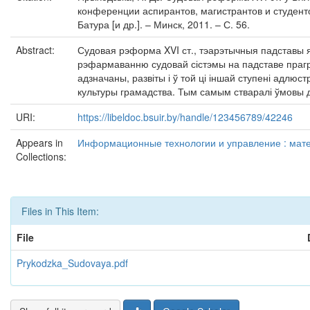
конференции аспирантов, магистрантов и студенто
Батура [и др.]. – Минск, 2011. – С. 56.
Abstract:
Судовая рэформа XVI ст., тэарэтычныя падставы я
рэфармаванню судовай сістэмы на падставе прагр
адзначаны, развіты і ў той ці іншай ступені адлю
культуры грамадства. Тым самым стваралі ўмовы 
URI:
https://libeldoc.bsuir.by/handle/123456789/42246
Appears in
Информационные технологии и управление : матер
Collections:
Files in This Item:
File
Prykodzka_Sudovaya.pdf