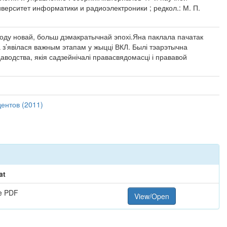
верситет информатики и радиоэлектроники ; редкол.: М. П.
ходу новай, больш дэмакратычнай эпохі.Яна паклала пачатак
з’явілася важным этапам у жыцці ВКЛ. Былі тэарэтычна
аводства, якія садзейнічалі правасвядомасці і прававой
ентов (2011)
at
e PDF
View/Open