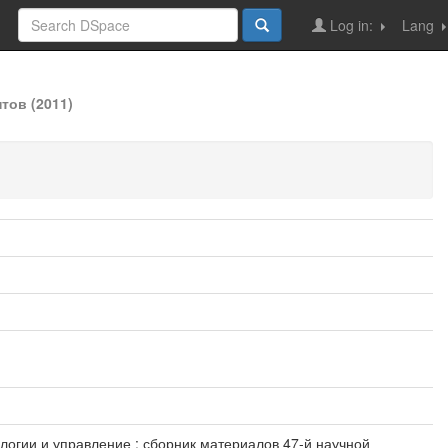
Log in:
Lang
тов (2011)
нологии и управление : сборник материалов 47-й научной