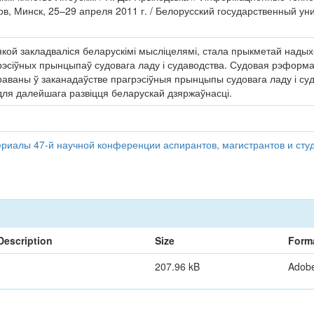
в, Минск, 25–29 апреля 2011 г. / Белорусский государственный уни
кой закладваліся беларускімі мысліцелямі, стала прыкметай нады
эсіўных прынцыпаў судовага ладу і судаводства. Судовая рэформа 
страваны ў заканадаўстве прагрэсіўныя прынцыпы судовага ладу і суд
для далейшага развіцця беларускай дзяржаўнасці.
иалы 47-й научной конференции аспирантов, магистрантов и студ
Description
Size
Form
207.96 kB
Adob