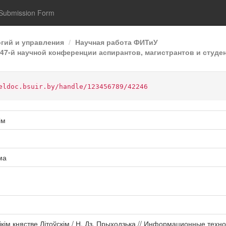
Submission Form
гий и управления
Научная работа ФИТиУ
7-й научной конференции аспирантов, магистрантов и студен
eldoc.bsuir.by/handle/123456789/42246
ім
ма
ікім княстве Літоўскім / Н. Дз. Прыходзька // Информационные тех