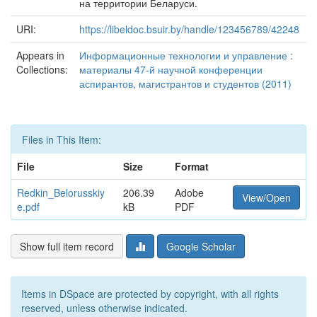
на территории Беларуси.
URI:
https://libeldoc.bsuir.by/handle/123456789/42248
Appears in
Информационные технологии и управление :
Collections:
материалы 47-й научной конференции
аспирантов, магистрантов и студентов (2011)
Files in This Item:
File
Size
Format
Redkin_Belorusskiy
206.39
Adobe
View/Open
e.pdf
kB
PDF
Show full item record
Google Scholar
Items in DSpace are protected by copyright, with all rights
reserved, unless otherwise indicated.