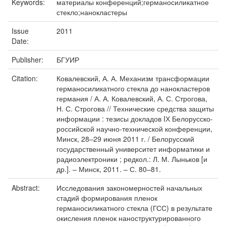
Keywords:
материалы конференций;германосиликатное
стекло;нанокластеры
Issue
2011
Date:
Publisher:
БГУИР
Citation:
Ковалевский, А. А. Механизм трансформации
германосиликатного стекла до нанокластеров
германия / А. А. Ковалевский, А. С. Строгова,
Н. С. Строгова // Технические средства защиты
информации : тезисы докладов IХ Белорусско-
российской научно-технической конференции,
Минск, 28–29 июня 2011 г. / Белорусский
государственный университет информатики и
радиоэлектроники ; редкол.: Л. М. Лыньков [и
др.]. – Минск, 2011. – С. 80–81.
Abstract:
Исследования закономерностей начальных
стадий формирования пленок
германосиликатного стекла (ГСС) в результате
окисления пленок наноструктурированного