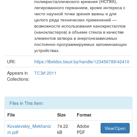
поликристаллического кремния (НСПКК),
легированного германием, кроме интереса с
чисто научной точки зрения важны и для
целого ряда технических применений —
возможности использования нанокристаллов
(нанокластеров) в объеме стекла в качестве
элементов затвора в энергонезависимых
постоянно-программируемых запоминающих
устройствах.
URI:
https://libeldoc.bsuir.by/handle/123456789/42410
Appears in
ТСЗИ 2011
Collections:
Files in This Item:
File
Size
Format
Kovalevskiy_Mekhaniz
74.22
Adobe
View/Open
m.pdf
kB
PDF