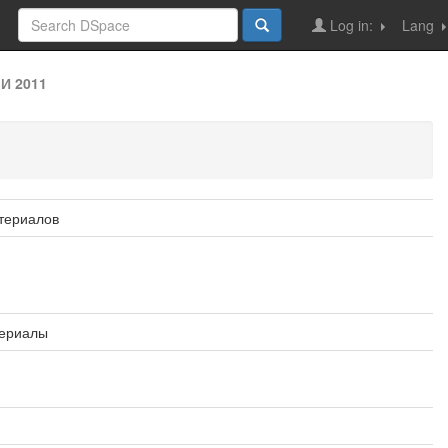
Log in:
Lang
И 2011
териалов
териалы