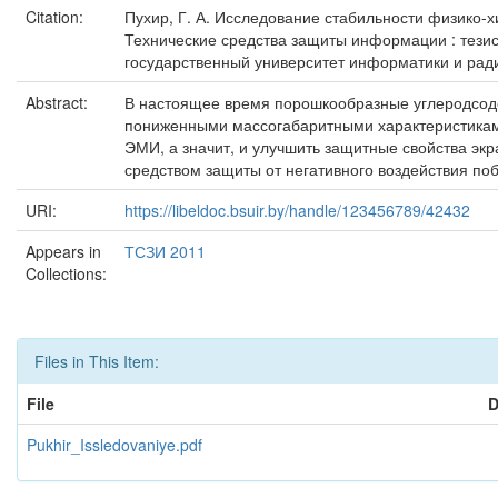
Citation:
Пухир, Г. А. Исследование стабильности физико-
Технические средства защиты информации : тезис
государственный университет информатики и радиоэл
Abstract:
В настоящее время порошкообразные углеродсоде
пониженными массогабаритными характеристиками 
ЭМИ, а значит, и улучшить защитные свойства э
средством защиты от негативного воздействия п
URI:
https://libeldoc.bsuir.by/handle/123456789/42432
Appears in
ТСЗИ 2011
Collections:
Files in This Item:
File
D
Pukhir_Issledovaniye.pdf