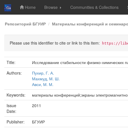
Home
Browse
Communities & Collections
Skip
Репозиторий БГУИР
Материалы конференций и семинар
navigation
Please use this identifier to cite or link to this item:
https://lib
Title:
Исследование стабильности физико-химических 
Authors:
Пухир, Г. А.
Махмуд, М. Ш.
Авси, М. М.
Keywords:
материалы конференций;экраны электромагнитно
Issue
2011
Date:
Publisher:
БГУИР