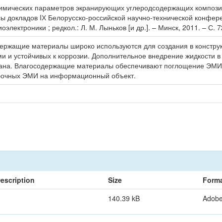
химических параметров экранирующих углеродсодержащих композици
ы докладов IХ Белорусско-российской научно-технической конферен
ектроники ; редкол.: Л. М. Лыньков [и др.]. – Минск, 2011. – С. 7
ржащие материалы широко используются для создания в конструкц
и устойчивых к коррозии. Дополнительное внедрение жидкости в 
крана. Влагосодержащие материалы обеспечивают поглощение ЭМИ
обочных ЭМИ на информационный объект.
escription
Size
Form
140.39 kB
Adob