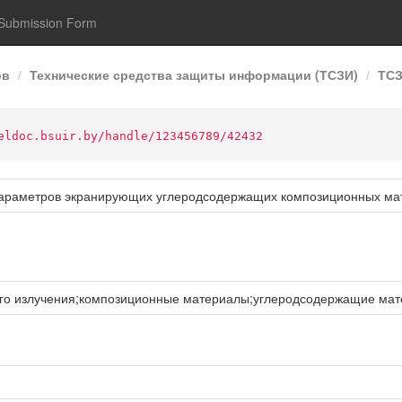
Submission Form
ов
Технические средства защиты информации (ТСЗИ)
ТСЗ
eldoc.bsuir.by/handle/123456789/42432
параметров экранирующих углеродсодержащих композиционных ма
го излучения;композиционные материалы;углеродсодержащие ма