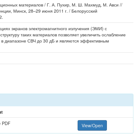
онных материалов / Г. А. Пухир, М. Ш. Махмуд, М. Авси //
ции, Минск, 28–29 июня 2011 г. / Белорусский
2.
иях экранов электромагнитного излучения (ЭМИ) с
структуру таких материалов позволяет увеличить ослабление
 в диапазоне СВЧ до 30 дБ и являются эффективным
at
e PDF
View/Open